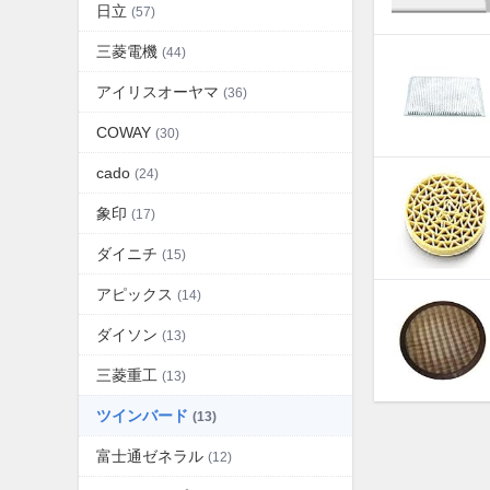
日立
(57)
三菱電機
(44)
アイリスオーヤマ
(36)
COWAY
(30)
cado
(24)
象印
(17)
ダイニチ
(15)
アピックス
(14)
ダイソン
(13)
三菱重工
(13)
ツインバード
(13)
富士通ゼネラル
(12)