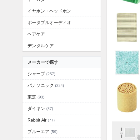
イヤホン・ヘッドホン
ポータブルオーディオ
ヘアケア
デンタルケア
メーカーで探す
シャープ
(257)
パナソニック
(224)
東芝
(93)
ダイキン
(87)
Rabbit Air
(77)
ブルーエア
(59)