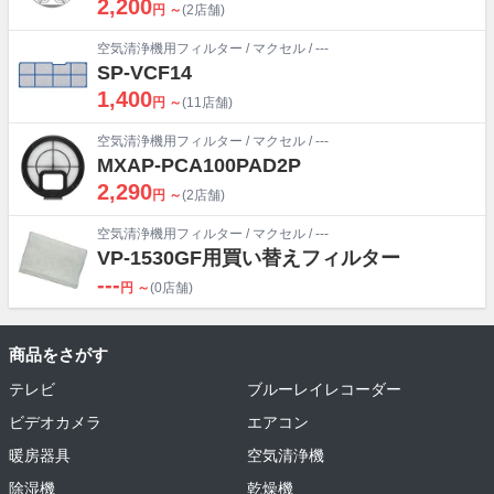
2,200
円 ～
(2店舗)
空気清浄機用フィルター
/
マクセル
/ ---
SP-VCF14
1,400
円 ～
(11店舗)
空気清浄機用フィルター
/
マクセル
/ ---
MXAP-PCA100PAD2P
2,290
円 ～
(2店舗)
空気清浄機用フィルター
/
マクセル
/ ---
VP-1530GF用買い替えフィルター
---
円 ～
(0店舗)
商品をさがす
テレビ
ブルーレイレコーダー
ビデオカメラ
エアコン
暖房器具
空気清浄機
除湿機
乾燥機