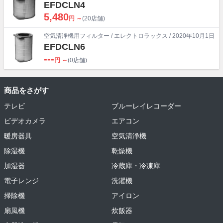
EFDCLN4
5,480
円 ～
(20店舗)
空気清浄機用フィルター
/
エレクトロラックス
/ 2020年10月1日
EFDCLN6
---
円 ～
(0店舗)
商品をさがす
テレビ
ブルーレイレコーダー
ビデオカメラ
エアコン
暖房器具
空気清浄機
除湿機
乾燥機
加湿器
冷蔵庫・冷凍庫
電子レンジ
洗濯機
掃除機
アイロン
扇風機
炊飯器