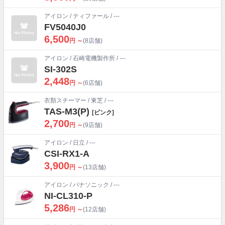
アイロン
/
ティファール
/ ---
FV5040J0
6,500
円 ～
(8店舗)
アイロン
/
石崎電機製作所
/ ---
SI-302S
2,448
円 ～
(6店舗)
衣類スチーマー
/
東芝
/ ---
TAS-M3(P)
[ピンク]
2,700
円 ～
(9店舗)
アイロン
/
日立
/ ---
CSI-RX1-A
3,900
円 ～
(13店舗)
アイロン
/
パナソニック
/ ---
NI-CL310-P
5,286
円 ～
(12店舗)