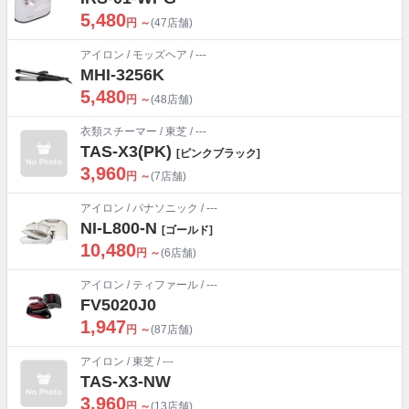
5,480
円 ～
(47店舗)
アイロン
/
モッズヘア
/ ---
MHI-3256K
5,480
円 ～
(48店舗)
衣類スチーマー
/
東芝
/ ---
TAS-X3(PK)
[ピンクブラック]
3,960
円 ～
(7店舗)
アイロン
/
パナソニック
/ ---
NI-L800-N
[ゴールド]
10,480
円 ～
(6店舗)
アイロン
/
ティファール
/ ---
FV5020J0
1,947
円 ～
(87店舗)
アイロン
/
東芝
/ ---
TAS-X3-NW
3,960
円 ～
(13店舗)