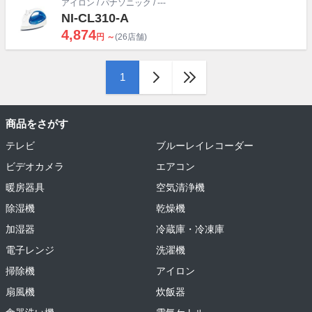
アイロン
/
パナソニック
/ ---
NI-CL310-A
4,874
円 ～
(26店舗)
1
商品をさがす
テレビ
ブルーレイレコーダー
ビデオカメラ
エアコン
暖房器具
空気清浄機
除湿機
乾燥機
加湿器
冷蔵庫・冷凍庫
電子レンジ
洗濯機
掃除機
アイロン
扇風機
炊飯器