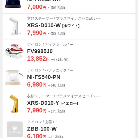
7,000
円 ～
(56店舗)
衣類スチーマー
/
プラスマイナスゼロ±0
/ ---
XRS-D010-W
[ホワイト]
7,990
円 ～
(83店舗)
アイロン
/
ティファール
/ ---
FV9985J0
13,852
円 ～
(71店舗)
アイロン
/
パナソニック
/ ---
NI-FS540-PN
6,980
円 ～
(48店舗)
衣類スチーマー
/
プラスマイナスゼロ±0
/ ---
XRS-D010-Y
[イエロー]
7,990
円 ～
(35店舗)
アイロン
/
山善
/ ---
ZBB-100-W
6,180
円 ～
(1店舗)