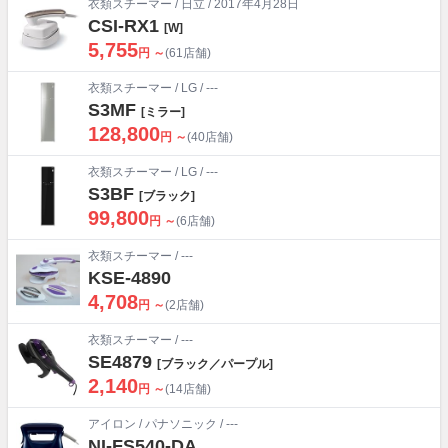
衣類スチーマー
/
日立
/ 2017年4月28日
CSI-RX1
[W]
5,755
円 ～
(61店舗)
衣類スチーマー
/
LG
/ ---
S3MF
[ミラー]
128,800
円 ～
(40店舗)
衣類スチーマー
/
LG
/ ---
S3BF
[ブラック]
99,800
円 ～
(6店舗)
衣類スチーマー
/ ---
KSE-4890
4,708
円 ～
(2店舗)
衣類スチーマー
/ ---
SE4879
[ブラック／パープル]
2,140
円 ～
(14店舗)
アイロン
/
パナソニック
/ ---
NI-FS540-DA