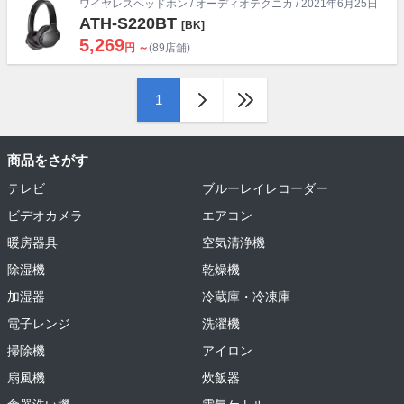
ワイヤレスヘッドホン
/
オーディオテクニカ
/ 2021年6月25日
ATH-S220BT
[BK]
5,269
円 ～
(89店舗)
1
商品をさがす
テレビ
ブルーレイレコーダー
ビデオカメラ
エアコン
暖房器具
空気清浄機
除湿機
乾燥機
加湿器
冷蔵庫・冷凍庫
電子レンジ
洗濯機
掃除機
アイロン
扇風機
炊飯器