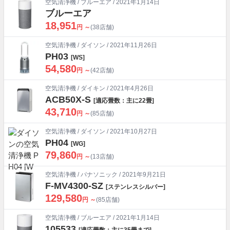
空気清浄機
/
ブルーエア
/ 2021年1月14日
ブルーエア
18,951
円 ～
(38店舗)
空気清浄機
/
ダイソン
/ 2021年11月26日
PH03
[WS]
54,580
円 ～
(42店舗)
空気清浄機
/
ダイキン
/ 2021年4月26日
ACB50X-S
[適応畳数：主に22畳]
43,710
円 ～
(85店舗)
空気清浄機
/
ダイソン
/ 2021年10月27日
PH04
[WG]
79,860
円 ～
(13店舗)
空気清浄機
/
パナソニック
/ 2021年9月21日
F-MV4300-SZ
[ステンレスシルバー]
129,580
円 ～
(85店舗)
空気清浄機
/
ブルーエア
/ 2021年1月14日
105533
[適応畳数：主に35畳まで]