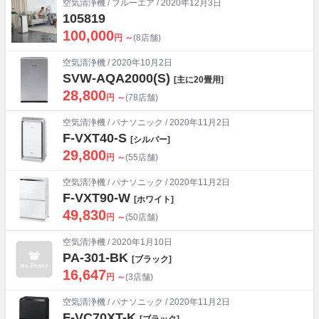
空気清浄機
/
ブルーエア
/ 2020年12月3日
105819
100,000
円 ～
(8店舗)
空気清浄機
/ 2020年10月2日
SVW-AQA2000(S)
[主に20畳用]
28,800
円 ～
(78店舗)
空気清浄機
/
パナソニック
/ 2020年11月2日
F-VXT40-S
[シルバー]
29,800
円 ～
(55店舗)
空気清浄機
/
パナソニック
/ 2020年11月2日
F-VXT90-W
[ホワイト]
49,830
円 ～
(50店舗)
空気清浄機
/ 2020年1月10日
PA-301-BK
[ブラック]
16,647
円 ～
(3店舗)
空気清浄機
/
パナソニック
/ 2020年11月2日
F-VC70XT-K
[ブラック]