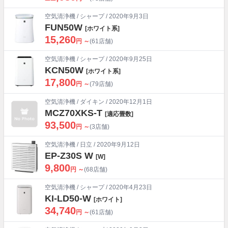
空気清浄機
/
シャープ
/ 2020年9月3日
FUN50W
[ホワイト系]
15,260
円 ～
(61店舗)
空気清浄機
/
シャープ
/ 2020年9月25日
KCN50W
[ホワイト系]
17,800
円 ～
(79店舗)
空気清浄機
/
ダイキン
/ 2020年12月1日
MCZ70XKS-T
[適応畳数]
93,500
円 ～
(3店舗)
空気清浄機
/
日立
/ 2020年9月12日
EP-Z30S W
[W]
9,800
円 ～
(68店舗)
空気清浄機
/
シャープ
/ 2020年4月23日
KI-LD50-W
[ホワイト]
34,740
円 ～
(61店舗)