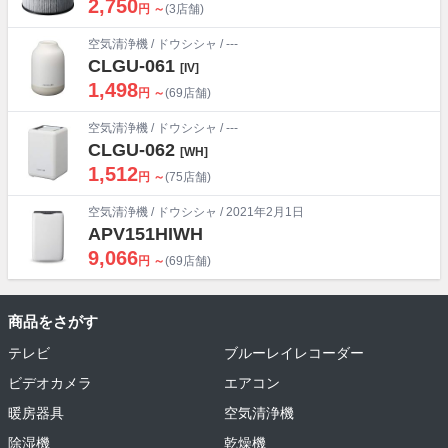
2,750
円 ～
(3店舗)
空気清浄機
/
ドウシシャ
/ ---
CLGU-061
[IV]
1,498
円 ～
(69店舗)
空気清浄機
/
ドウシシャ
/ ---
CLGU-062
[WH]
1,512
円 ～
(75店舗)
空気清浄機
/
ドウシシャ
/ 2021年2月1日
APV151HIWH
9,066
円 ～
(69店舗)
商品をさがす
テレビ
ブルーレイレコーダー
ビデオカメラ
エアコン
暖房器具
空気清浄機
除湿機
乾燥機