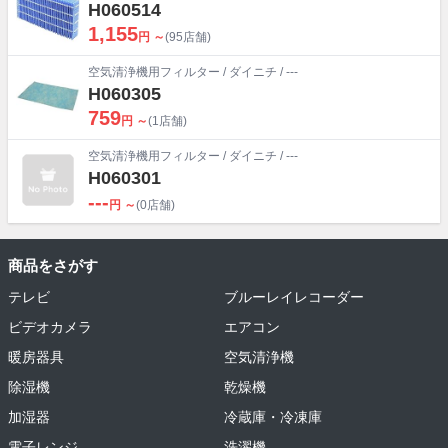
H060514
1,155
円 ～
(95店舗)
空気清浄機用フィルター
/
ダイニチ
/ ---
H060305
759
円 ～
(1店舗)
空気清浄機用フィルター
/
ダイニチ
/ ---
H060301
---
円 ～
(0店舗)
商品をさがす
テレビ
ブルーレイレコーダー
ビデオカメラ
エアコン
暖房器具
空気清浄機
除湿機
乾燥機
加湿器
冷蔵庫・冷凍庫
電子レンジ
洗濯機