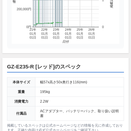
1
200,000円
0円
0
21年
22年
23年
24年
25年
26年
01月
01月
01月
01月
01月
01月
01日
01日
01日
01日
01日
01日
日付
GZ-E235-R [レッド]のスペック
本体サイズ
幅57x高さ50x奥行き116(mm)
重量
195kg
消費電力
2.2W
ACアダプター、バッテリーパック、取り扱い説明
付属品
書
掲載しているスペックは公式ホームページなどの情報を元に作成しており
ます。正確な内容は必ず公式ホームページをご確認下さい。