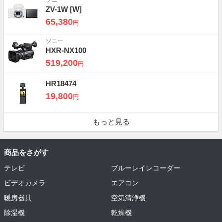
ZV-1W
[W]
65,380
円
ソニー
HXR-NX100
519,200
円
HR18474
19,800
円
もっと見る
商品をさがす
テレビ
ブルーレイレコーダー
ビデオカメラ
エアコン
暖房器具
空気清浄機
除湿機
乾燥機