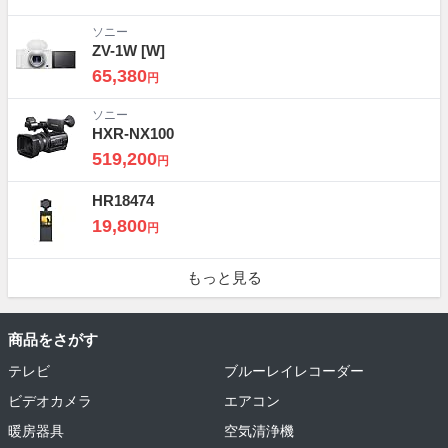
ソニー
ZV-1W
[W]
65,380
円
ソニー
HXR-NX100
519,200
円
HR18474
19,800
円
もっと見る
商品をさがす
テレビ
ブルーレイレコーダー
ビデオカメラ
エアコン
暖房器具
空気清浄機