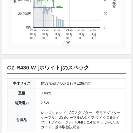
40,000円
40
20,000円
20
0円
0
21年
22年
23年
24年
25年
26年
01月
01月
01月
01月
01月
01月
01日
01日
01日
01日
01日
01日
日付
GZ-R480-W [ホワイト]のスペック
本体サイズ
幅59.9x高さ60x奥行き128(mm)
重量
304kg
消費電力
2.5W
レンズキャップ、ACアダプター、充電アダプター
ケーブル、USBケーブル(Aタイプ-マイクロBタイ
付属品
プ)、HDMIケーブル(HDMIミニ-HDMI)、かんたん
ガイド、基本取扱説明書