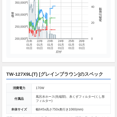
350,000円
40
掲載店舗数
価格
300,000円
20
250,000円
200,000円
0
21年
22年
23年
24年
25年
26年
01月
01月
01月
01月
01月
01月
01日
01日
01日
01日
01日
01日
日付
TW-127X9L(T) [グレインブラウン]のスペック
消費電力
170W
風呂水ホース(先端部)、糸くずフィルター(くし形
付属品
フィルター)
本体サイズ
幅645x高さ750x奥行き1060(mm)