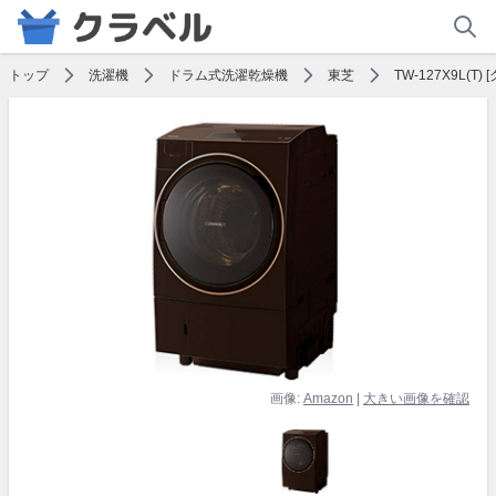
トップ
洗濯機
ドラム式洗濯乾燥機
東芝
TW-127X9L(T
画像:
Amazon
|
大きい画像を確認