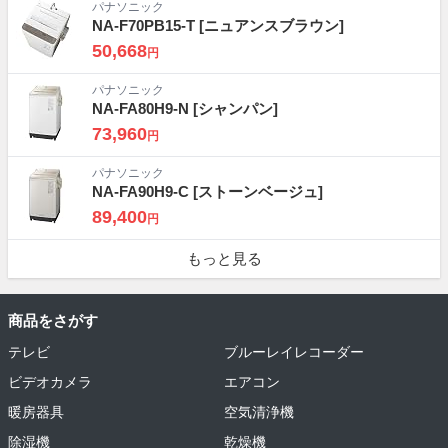
パナソニック
NA-F70PB15-T
[ニュアンスブラウン]
50,668
円
パナソニック
NA-FA80H9-N
[シャンパン]
73,960
円
パナソニック
NA-FA90H9-C
[ストーンベージュ]
89,400
円
もっと見る
商品をさがす
テレビ
ブルーレイレコーダー
ビデオカメラ
エアコン
暖房器具
空気清浄機
除湿機
乾燥機