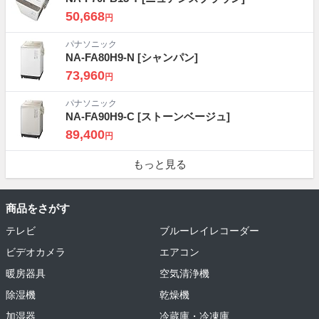
50,668
円
パナソニック
NA-FA80H9-N
[シャンパン]
73,960
円
パナソニック
NA-FA90H9-C
[ストーンベージュ]
89,400
円
もっと見る
商品をさがす
テレビ
ブルーレイレコーダー
ビデオカメラ
エアコン
暖房器具
空気清浄機
除湿機
乾燥機
加湿器
冷蔵庫・冷凍庫