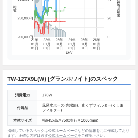
掲載店舗数
価格
250,000円
20
200,000円
0
21年
22年
23年
24年
25年
26年
01月
01月
01月
01月
01月
01月
01日
01日
01日
01日
01日
01日
日付
TW-127X9L(W) [グランホワイト]のスペック
消費電力
170W
風呂水ホース(先端部)、糸くずフィルター(くし形
付属品
フィルター)
本体サイズ
幅645x高さ750x奥行き1060(mm)
掲載しているスペックは公式ホームページなどの情報を元に作成しており
ます。正確な内容は必ず
公式ホームページ
をご確認下さい。