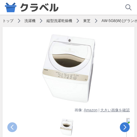
トップ
洗濯機
縦型洗濯乾燥機
東芝
AW-5G8(W) [グラ
画像:
Amazon
|
大きい画像を確認