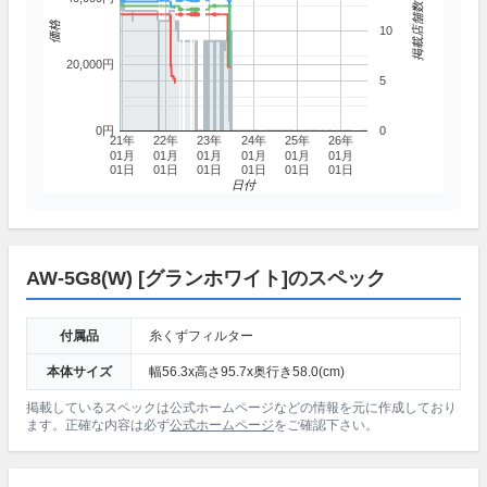
掲載店舗数
価格
10
20,000円
5
0円
0
21年
22年
23年
24年
25年
26年
01月
01月
01月
01月
01月
01月
01日
01日
01日
01日
01日
01日
日付
AW-5G8(W) [グランホワイト]のスペック
付属品
糸くずフィルター
本体サイズ
幅56.3x高さ95.7x奥行き58.0(cm)
掲載しているスペックは公式ホームページなどの情報を元に作成しており
ます。正確な内容は必ず
公式ホームページ
をご確認下さい。