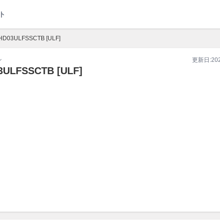
ト
HD03ULFSSCTB [ULF]
ン
更新日:
20
3ULFSSCTB
[ULF]