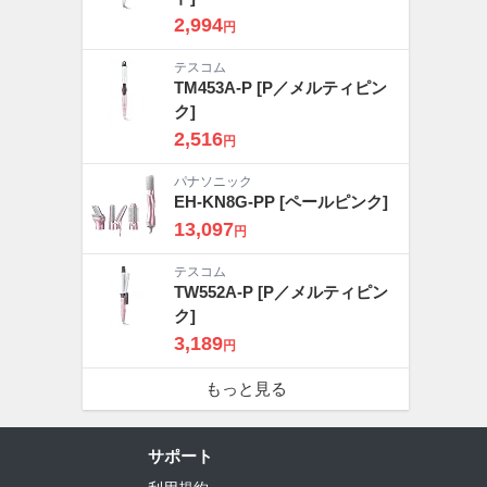
2,994
円
テスコム
TM453A-P
[P／メルティピン
ク]
2,516
円
パナソニック
EH-KN8G-PP
[ペールピンク]
13,097
円
テスコム
TW552A-P
[P／メルティピン
ク]
3,189
円
もっと見る
サポート