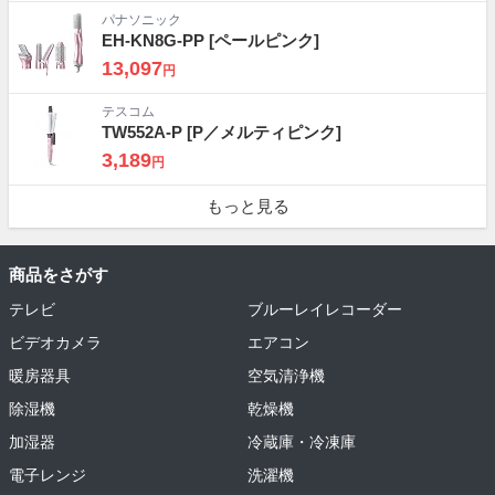
パナソニック
EH-KN8G-PP
[ペールピンク]
13,097
円
テスコム
TW552A-P
[P／メルティピンク]
3,189
円
もっと見る
商品をさがす
テレビ
ブルーレイレコーダー
ビデオカメラ
エアコン
暖房器具
空気清浄機
除湿機
乾燥機
加湿器
冷蔵庫・冷凍庫
電子レンジ
洗濯機