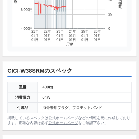
50
6,000円
25
4,000円
0
21年
22年
23年
24年
25年
26年
01月
01月
01月
01月
01月
01月
01日
01日
01日
01日
01日
01日
日付
CICI-W38SRMのスペック
重量
400kg
消費電力
64W
付属品
海外兼用プラグ、プロテクトバンド
掲載しているスペックは公式ホームページなどの情報を元に作成しており
ます。正確な内容は必ず
公式ホームページ
をご確認下さい。