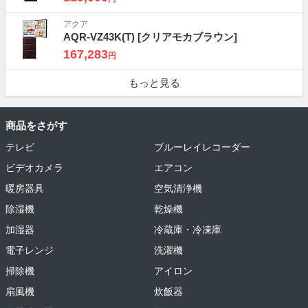
アクア
AQR-VZ43K(T)
[クリアモカブラウン]
167,283
円
もっと見る
商品をさがす
テレビ
ブルーレイレコーダー
ビデオカメラ
エアコン
暖房器具
空気清浄機
除湿機
乾燥機
加湿器
冷蔵庫・冷凍庫
電子レンジ
洗濯機
掃除機
アイロン
扇風機
炊飯器