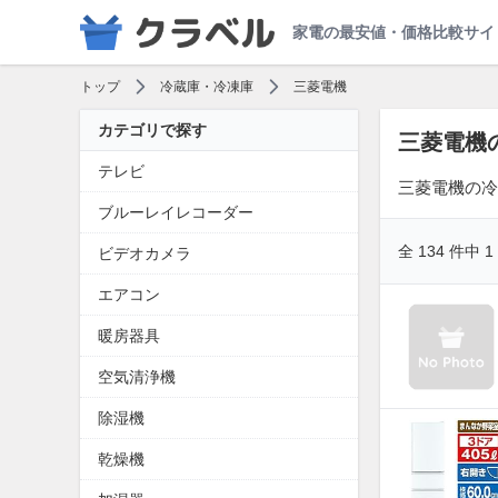
家電の最安値・価格比較サイ
トップ
冷蔵庫・冷凍庫
三菱電機
カテゴリで探す
三菱電機
テレビ
三菱電機の冷
ブルーレイレコーダー
全 134 件中 
ビデオカメラ
エアコン
暖房器具
空気清浄機
除湿機
乾燥機