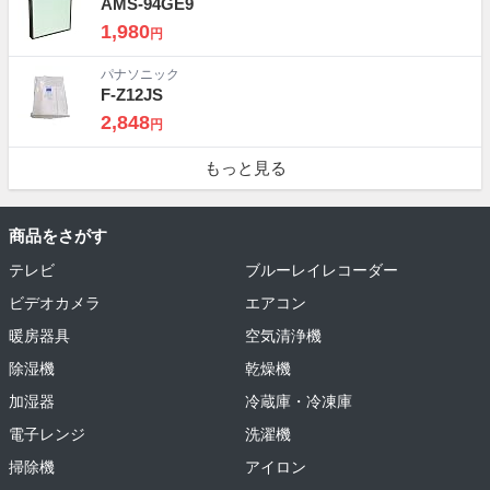
AMS-94GE9
1,980
円
パナソニック
F-Z12JS
2,848
円
もっと見る
商品をさがす
テレビ
ブルーレイレコーダー
ビデオカメラ
エアコン
暖房器具
空気清浄機
除湿機
乾燥機
加湿器
冷蔵庫・冷凍庫
電子レンジ
洗濯機
掃除機
アイロン