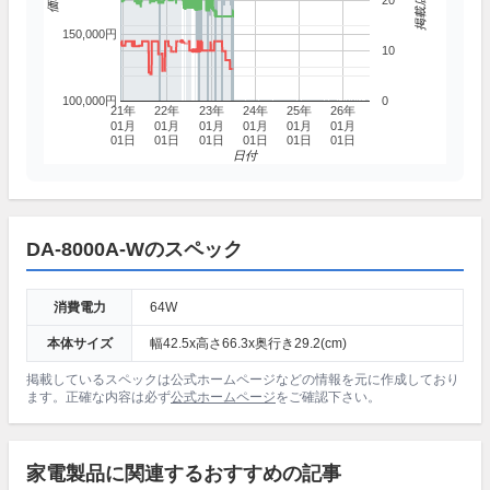
20
150,000円
10
100,000円
0
21年
22年
23年
24年
25年
26年
01月
01月
01月
01月
01月
01月
01日
01日
01日
01日
01日
01日
日付
DA-8000A-Wのスペック
消費電力
64W
本体サイズ
幅42.5x高さ66.3x奥行き29.2(cm)
掲載しているスペックは公式ホームページなどの情報を元に作成しており
ます。正確な内容は必ず
公式ホームページ
をご確認下さい。
家電製品に関連するおすすめの記事