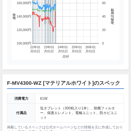
160,000円
60
掲載店舗数
価格
140,000円
40
120,000円
20
100,000円
0
22年01
23年01
24年01
25年01
26年01
月01日
月01日
月01日
月01日
月01日
日付
F-MV4300-WZ [マテリアルホワイト]のスペック
消費電力
61W
塩タブレット（300粒入り1本）、除菌フィルタ
付属品
ー、保護エレメント、電極ユニット、防カビユニ
ット
掲載しているスペックは公式ホームページなどの情報を元に作成しており