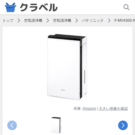
トップ
空気清浄機
空気清浄機
パナソニック
F-MV430
画像:
Amazon
|
大きい画像を確認