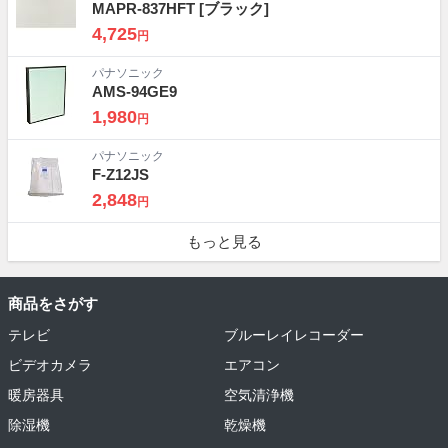
MAPR-837HFT
[ブラック]
4,725
円
パナソニック
AMS-94GE9
1,980
円
パナソニック
F-Z12JS
2,848
円
もっと見る
商品をさがす
テレビ
ブルーレイレコーダー
ビデオカメラ
エアコン
暖房器具
空気清浄機
除湿機
乾燥機