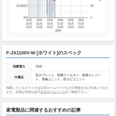
25,000円
20
0円
0
21年
22年
23年
24年
25年
26年
01月
01月
01月
01月
01月
01月
01日
01日
01日
01日
01日
01日
日付
F-JX1100V-W [ホワイト]のスペック
消費電力
25W
塩タブレット、除菌フィルター、保護エレメン
付属品
ト、電極ユニット、防カビユニット
掲載しているスペックは公式ホームページなどの情報を元に作成しており
ます。正確な内容は必ず
公式ホームページ
をご確認下さい。
家電製品に関連するおすすめの記事