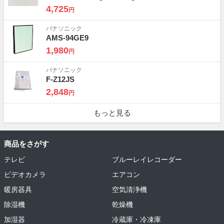
4,725
円
パナソニック
AMS-94GE9
1,980
円
パナソニック
F-Z12JS
2,848
円
もっと見る
商品をさがす
テレビ
ブルーレイレコーダー
ビデオカメラ
エアコン
暖房器具
空気清浄機
除湿機
乾燥機
加湿器
冷蔵庫・冷凍庫