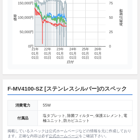
150,000円
75
掲載店舗数
価格
100,000円
50
50,000円
25
0円
0
21年
22年
23年
24年
25年
26年
01月
01月
01月
01月
01月
01月
01日
01日
01日
01日
01日
01日
日付
F-MV4100-SZ [ステンレスシルバー]のスペック
消費電力
55W
塩タブレット, 除菌フィルター, 保護エレメント, 電
付属品
極ユニット, 防カビユニット
掲載しているスペックは公式ホームページなどの情報を元に作成しており
ます。正確な内容は必ず
公式ホームページ
をご確認下さい。