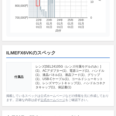
10
800,000円
700,000円
0
22年
23年
24年
25年
26年
01月
01月
01月
01月
01月
01日
01日
01日
01日
01日
日付
ILMEFX6VKのスペック
レンズ[SEL24105G（レンズ付属モデルのみ）]
(1)、ACアダプター(1)、電源コード(1)、ハンドル
(1)、液晶パネル(1)、液晶フード(1)、グリップ
付属品
(1)、USB-Cケーブル(1)、コールドシューキット
(1)、レンズマウントキャップ(1)、ハンドルコネク
タキャップ(1)、保証書(1)
掲載しているスペックは公式ホームページなどの情報を元に作成しており
ます。正確な内容は必ず
公式ホームページ
をご確認下さい。