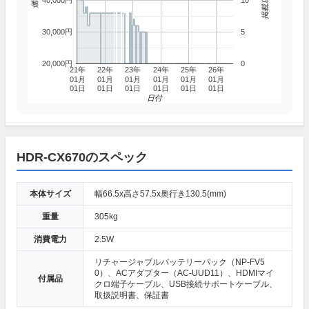
40,000円
10
30,000円
5
20,000円
0
21年
22年
23年
24年
25年
26年
01月
01月
01月
01月
01月
01月
01日
01日
01日
01日
01日
01日
日付
HDR-CX670のスペック
本体サイズ
幅66.5x高さ57.5x奥行き130.5(mm)
重量
305kg
消費電力
2.5W
リチャージャブルバッテリーパック（NP-FV5
0）、ACアダプター（AC-UUD11）、HDMIマイ
付属品
クロ端子ケーブル、USB接続サポートケーブル、
取扱説明書、保証書