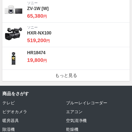
ソニー
ZV-1W
[W]
65,380
円
ソニー
HXR-NX100
519,200
円
HR18474
19,800
円
もっと見る
商品をさがす
テレビ
ブルーレイレコーダー
ビデオカメラ
エアコン
暖房器具
空気清浄機
除湿機
乾燥機