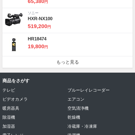
65,380
円
ソニー
HXR-NX100
519,200
円
HR18474
19,800
円
もっと見る
商品をさがす
テレビ
ブルーレイレコーダー
ビデオカメラ
エアコン
暖房器具
空気清浄機
除湿機
乾燥機
加湿器
冷蔵庫・冷凍庫