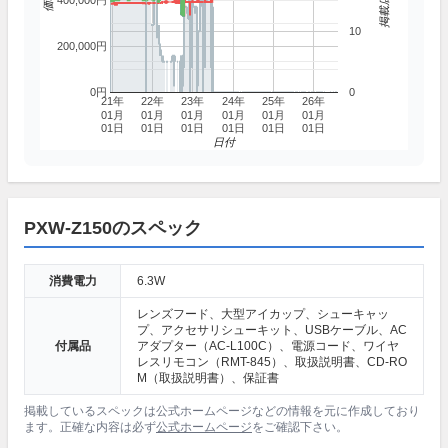
400,000円
10
200,000円
0円
0
21年
22年
23年
24年
25年
26年
01月
01月
01月
01月
01月
01月
01日
01日
01日
01日
01日
01日
日付
PXW-Z150のスペック
消費電力
6.3W
レンズフード、大型アイカップ、シューキャッ
プ、アクセサリシューキット、USBケーブル、AC
付属品
アダプター（AC-L100C）、電源コード、ワイヤ
レスリモコン（RMT-845）、取扱説明書、CD-RO
M（取扱説明書）、保証書
掲載しているスペックは公式ホームページなどの情報を元に作成しており
ます。正確な内容は必ず
公式ホームページ
をご確認下さい。