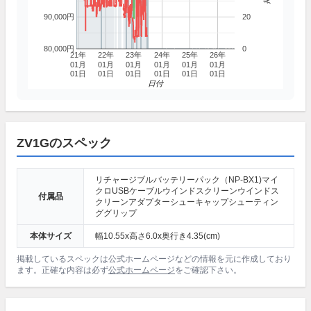
90,000円
20
80,000円
0
21年
22年
23年
24年
25年
26年
01月
01月
01月
01月
01月
01月
01日
01日
01日
01日
01日
01日
日付
ZV1Gのスペック
リチャージブルバッテリーパック（NP-BX1)マイ
クロUSBケーブルウインドスクリーンウインドス
付属品
クリーンアダプターシューキャップシューティン
ググリップ
本体サイズ
幅10.55x高さ6.0x奥行き4.35(cm)
掲載しているスペックは公式ホームページなどの情報を元に作成しており
ます。正確な内容は必ず
公式ホームページ
をご確認下さい。