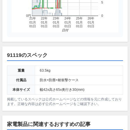
5
0円
0
21年
22年
23年
24年
25年
26年
01月
01月
01月
01月
01月
01月
01日
01日
01日
01日
01日
01日
日付
91119のスペック
重量
63.5kg
付属品
防水+防塵+耐衝撃ケース
本体サイズ
幅42x高さ65x奥行き30(mm)
掲載しているスペックは公式ホームページなどの情報を元に作成しており
ます。正確な内容は必ず公式ホームページをご確認下さい。
家電製品に関連するおすすめの記事