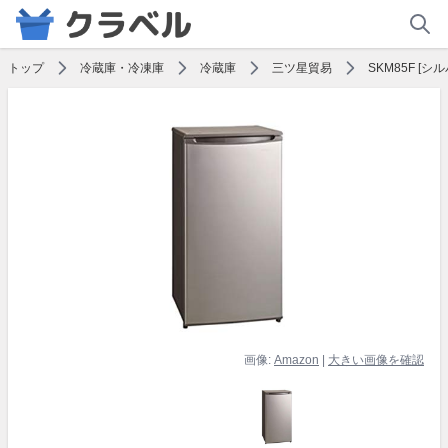
トップ
冷蔵庫・冷凍庫
冷蔵庫
三ツ星貿易
SKM85F [シ
画像:
Amazon
|
大きい画像を確認