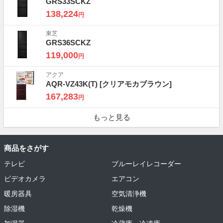
GRS33SCKZ
138,224
円
東芝
GRS36SCKZ
119,000
円
アクア
AQR-VZ43K(T)
[クリアモカブラウン]
167,283
円
もっと見る
商品をさがす
テレビ
ブルーレイレコーダー
ビデオカメラ
エアコン
暖房器具
空気清浄機
除湿機
乾燥機