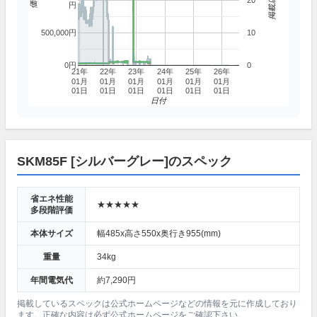
20
円
500,000円
10
0円
0
21年
22年
23年
24年
25年
26年
01月
01月
01月
01月
01月
01月
01日
01日
01日
01日
01日
01日
日付
SKM85F [シルバーグレー]のスペック
省エネ性能
★★★★★
多段階評価
本体サイズ
幅485x高さ550x奥行き955(mm)
重量
34kg
年間電気代
約7,290円
掲載しているスペックは公式ホームページなどの情報を元に作成しており
ます。正確な内容は必ず公式ホームページをご確認下さい。