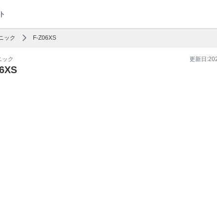
ト
ニック
F-Z06XS
ニック
更新日:
20
06XS