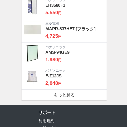
パナソニック
EH3560F1
5,550
円
三菱電機
MAPR-837HFT
[ブラック]
4,725
円
パナソニック
AMS-94GE9
1,980
円
パナソニック
F-Z12JS
2,848
円
もっと見る
サポート
利用規約