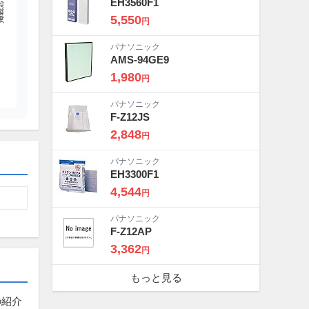
店舗数
EH3560F1
5,550
円
パナソニック
AMS-94GE9
1,980
円
パナソニック
F-Z12JS
2,848
円
パナソニック
EH3300F1
4,544
円
パナソニック
F-Z12AP
3,362
円
もっと見る
の紹介