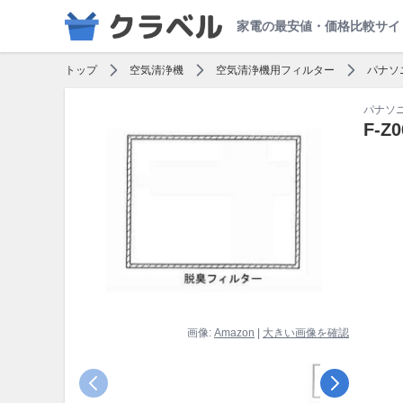
家電の最安値・価格比較サイ
トップ
空気清浄機
空気清浄機用フィルター
パナソ
パナソ
F-Z
画像:
Amazon
|
大きい画像を確認