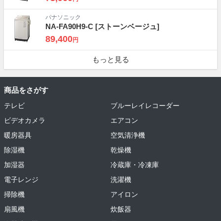
パナソニック
NA-FA90H9-C
[ストーンベージュ]
89,400
円
もっと見る
商品をさがす
テレビ
ブルーレイレコーダー
ビデオカメラ
エアコン
暖房器具
空気清浄機
除湿機
乾燥機
加湿器
冷蔵庫・冷凍庫
電子レンジ
洗濯機
掃除機
アイロン
扇風機
炊飯器