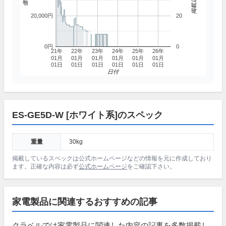
20,000円
20
0円
0
21年
22年
23年
24年
25年
26年
01月
01月
01月
01月
01月
01月
01日
01日
01日
01日
01日
01日
日付
ES-GE5D-W [ホワイト系]のスペック
重量
30kg
掲載しているスペックは公式ホームページなどの情報を元に作成しており
ます。正確な内容は必ず
公式ホームページ
をご確認下さい。
家電製品に関連するおすすめの記事
クラベルでは家電製品に関連した内容の記事を多数掲載し