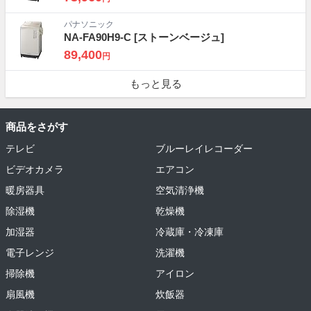
パナソニック
NA-FA90H9-C
[ストーンベージュ]
89,400
円
もっと見る
商品をさがす
テレビ
ブルーレイレコーダー
ビデオカメラ
エアコン
暖房器具
空気清浄機
除湿機
乾燥機
加湿器
冷蔵庫・冷凍庫
電子レンジ
洗濯機
掃除機
アイロン
扇風機
炊飯器