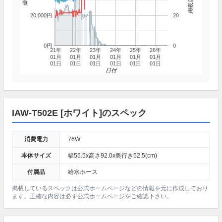
20,000円
20
0円
0
21年
22年
23年
24年
25年
26年
01月
01月
01月
01月
01月
01月
01日
01日
01日
01日
01日
01日
日付
IAW-T502E [ホワイト]のスペック
消費電力
76W
本体サイズ
幅55.5x高さ92.0x奥行き52.5(cm)
付属品
給水ホース
掲載しているスペックは公式ホームページなどの情報を元に作成しており
ます。正確な内容は必ず
公式ホームページ
をご確認下さい。