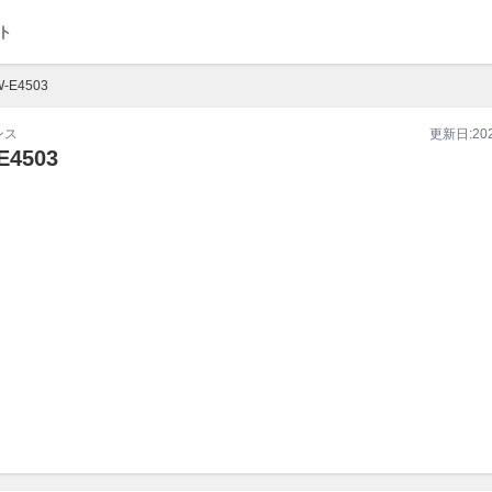
ト
-E4503
ンス
更新日:
20
E4503