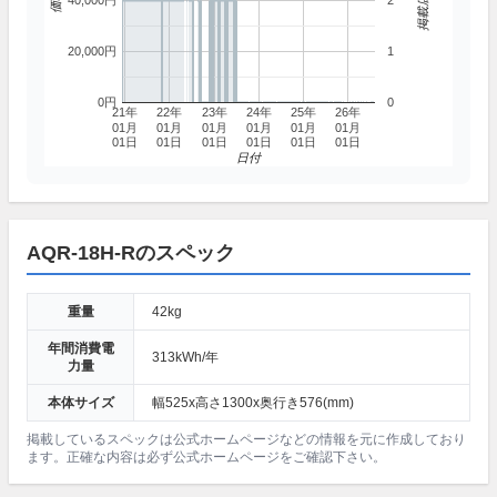
40,000円
2
20,000円
1
0円
0
21年
22年
23年
24年
25年
26年
01月
01月
01月
01月
01月
01月
01日
01日
01日
01日
01日
01日
日付
AQR-18H-Rのスペック
重量
42kg
年間消費電
313kWh/年
力量
本体サイズ
幅525x高さ1300x奥行き576(mm)
掲載しているスペックは公式ホームページなどの情報を元に作成しており
ます。正確な内容は必ず公式ホームページをご確認下さい。