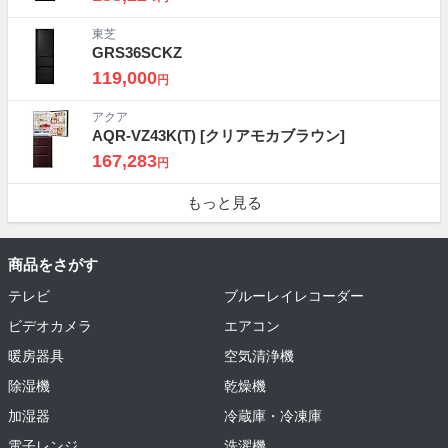
東芝
GRS36SCKZ
119,000
円
アクア
AQR-VZ43K(T)
[クリアモカブラウン]
167,283
円
もっと見る
商品をさがす
テレビ
ブルーレイレコーダー
ビデオカメラ
エアコン
暖房器具
空気清浄機
除湿機
乾燥機
加湿器
冷蔵庫・冷凍庫
電子レンジ
洗濯機