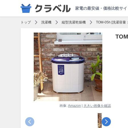
家電の最安値・価格比較サイ
トップ
洗濯機
縦型洗濯乾燥機
TOM-05h [洗濯容量：
TOM
画像:
Amazon
|
大きい画像を確認