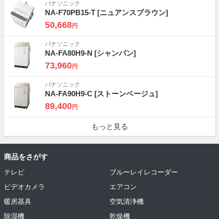
パナソニック
NA-F70PB15-T
[ニュアンスブラウン]
50,668
円
パナソニック
NA-FA80H9-N
[シャンパン]
73,960
円
パナソニック
NA-FA90H9-C
[ストーンベージュ]
89,400
円
もっと見る
商品をさがす
テレビ
ブルーレイレコーダー
ビデオカメラ
エアコン
暖房器具
空気清浄機
除湿機
乾燥機