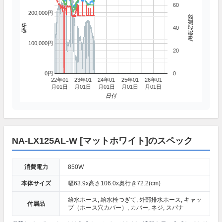
60
200,000円
掲載店舗数
価格
40
100,000円
20
0円
0
22年01
23年01
24年01
25年01
26年01
月01日
月01日
月01日
月01日
月01日
日付
NA-LX125AL-W [マットホワイト]のスペック
消費電力
850W
本体サイズ
幅63.9x高さ106.0x奥行き72.2(cm)
給水ホース, 給水栓つぎて, 外部排水ホース, キャッ
付属品
プ（ホース穴カバー）, カバー, ネジ, スパナ