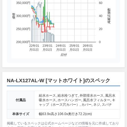
350,000円
60
掲載店舗数
価格
300,000円
40
250,000円
20
200,000円
0
22年01
23年01
24年01
25年01
26年01
月01日
月01日
月01日
月01日
月01日
日付
NA-LX127AL-W [マットホワイト]のスペック
給水ホース, 給水栓つぎて, 外部排水ホース, 風呂水
付属品
吸水ホース, ホースハンガー, 風呂水フィルター, キ
ャップ（ホース穴カバー）, カバー, ネジ, スパナ
本体サイズ
幅63.9x高さ106.0x奥行き72.2(cm)
掲載しているスペックは公式ホームページなどの情報を元に作成しており