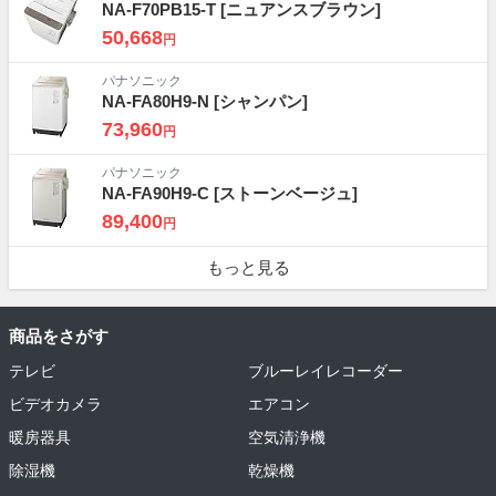
NA-F70PB15-T
[ニュアンスブラウン]
50,668
円
パナソニック
NA-FA80H9-N
[シャンパン]
73,960
円
パナソニック
NA-FA90H9-C
[ストーンベージュ]
89,400
円
もっと見る
商品をさがす
テレビ
ブルーレイレコーダー
ビデオカメラ
エアコン
暖房器具
空気清浄機
除湿機
乾燥機