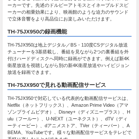
ーカーです。先述のドルビーアトモスとイネーブルドスピ
ーカーの相乗効果により、映画館のような迫力のサウンド
で立体音響をより高品位にお楽しみいただけます。
TH-75JX950の録画機能
TH-75JX950は地上デジタル／BS・110度CSデジタル放送
チューナーを3基搭載し、番組を見ながら2つの裏番組を外
付けハードディスクへ同時に録画ができます。例えば新4K
衛星放送を視聴しながら別の新4K衛星放送やハイビジョン
放送を録画できます。
TH-75JX950で見れる動画配信サービス
TH-75JX950で対応している代表的な動画配信サービスは、
Netflix（ネットフリックス）、Amazon Prime Video（アマ
ゾンプライムビデオ）、Disney+（ディズニープラス）、H
ulu（フールー）、U-NEXT（ユーネクスト）、dTV（ディ
ーティービー）、dアニメストア、TVer（ティーバー）、A
BEMA、YouTubeです。様々な動画配信サービスをテレビで