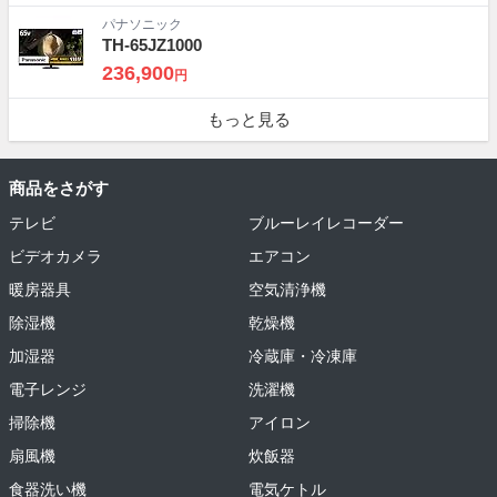
パナソニック
TH-65JZ1000
236,900
円
もっと見る
商品をさがす
テレビ
ブルーレイレコーダー
ビデオカメラ
エアコン
暖房器具
空気清浄機
除湿機
乾燥機
加湿器
冷蔵庫・冷凍庫
電子レンジ
洗濯機
掃除機
アイロン
扇風機
炊飯器
食器洗い機
電気ケトル