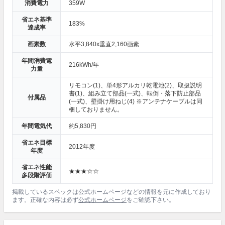
消費電力
359W
省エネ基準
183%
達成率
画素数
水平3,840x垂直2,160画素
年間消費電
216kWh/年
力量
リモコン(1)、単4形アルカリ乾電池(2)、取扱説明
書(1)、組み立て部品(一式)、転倒・落下防止部品
付属品
(一式)、壁掛け用ねじ(4) ※アンテナケーブルは同
梱しておりません。
年間電気代
約5,830円
省エネ目標
2012年度
年度
省エネ性能
★★★☆☆
多段階評価
掲載しているスペックは公式ホームページなどの情報を元に作成しており
ます。正確な内容は必ず
公式ホームページ
をご確認下さい。