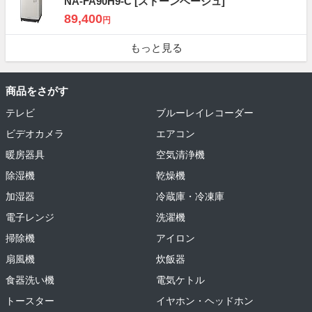
NA-FA90H9-C
[ストーンベージュ]
89,400
円
もっと見る
商品をさがす
テレビ
ブルーレイレコーダー
ビデオカメラ
エアコン
暖房器具
空気清浄機
除湿機
乾燥機
加湿器
冷蔵庫・冷凍庫
電子レンジ
洗濯機
掃除機
アイロン
扇風機
炊飯器
食器洗い機
電気ケトル
トースター
イヤホン・ヘッドホン