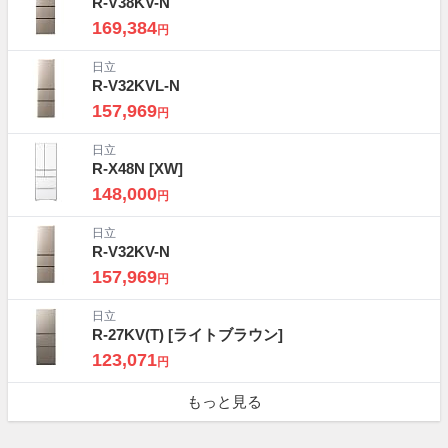
R-V38KV-N
169,384
円
日立
R-V32KVL-N
157,969
円
日立
R-X48N
[XW]
148,000
円
日立
R-V32KV-N
157,969
円
日立
R-27KV(T)
[ライトブラウン]
123,071
円
もっと見る