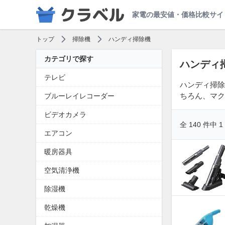
家電の最安値・価格比較サイ
トップ
掃除機
ハンディ掃除機
カテゴリで探す
ハンディ
テレビ
ハンディ掃除
ちろん、マク
ブルーレイレコーダー
ビデオカメラ
全 140 件中 
エアコン
暖房器具
空気清浄機
除湿機
乾燥機