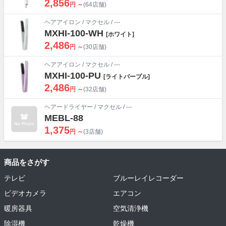
2,856
円 ～
(64店舗)
ヘアアイロン
/
マクセル
/ ---
MXHI-100-WH
[ホワイト]
2,486
円 ～
(30店舗)
ヘアアイロン
/
マクセル
/ ---
MXHI-100-PU
[ライトパープル]
2,486
円 ～
(32店舗)
ヘアードライヤー
/
マクセル
/ ---
MEBL-88
1,375
円 ～
(3店舗)
商品をさがす
テレビ
ブルーレイレコーダー
ビデオカメラ
エアコン
暖房器具
空気清浄機
除湿機
乾燥機